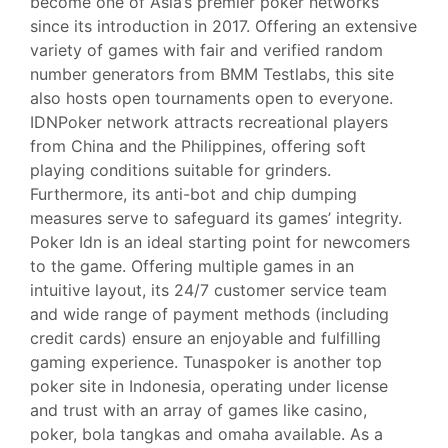
become one of Asia’s premier poker networks
since its introduction in 2017. Offering an extensive
variety of games with fair and verified random
number generators from BMM Testlabs, this site
also hosts open tournaments open to everyone.
IDNPoker network attracts recreational players
from China and the Philippines, offering soft
playing conditions suitable for grinders.
Furthermore, its anti-bot and chip dumping
measures serve to safeguard its games’ integrity.
Poker Idn is an ideal starting point for newcomers
to the game. Offering multiple games in an
intuitive layout, its 24/7 customer service team
and wide range of payment methods (including
credit cards) ensure an enjoyable and fulfilling
gaming experience. Tunaspoker is another top
poker site in Indonesia, operating under license
and trust with an array of games like casino,
poker, bola tangkas and omaha available. As a