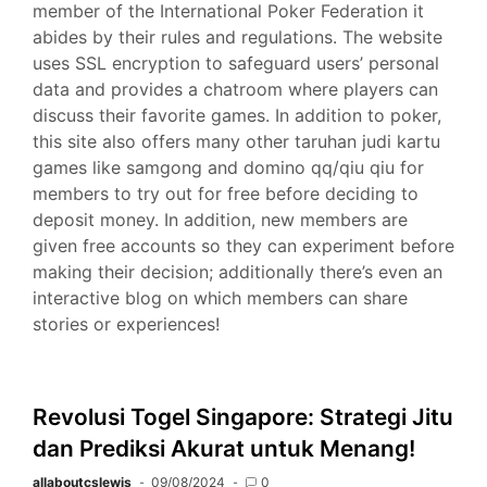
member of the International Poker Federation it
abides by their rules and regulations. The website
uses SSL encryption to safeguard users’ personal
data and provides a chatroom where players can
discuss their favorite games. In addition to poker,
this site also offers many other taruhan judi kartu
games like samgong and domino qq/qiu qiu for
members to try out for free before deciding to
deposit money. In addition, new members are
given free accounts so they can experiment before
making their decision; additionally there’s even an
interactive blog on which members can share
stories or experiences!
Revolusi Togel Singapore: Strategi Jitu
dan Prediksi Akurat untuk Menang!
allaboutcslewis
09/08/2024
0