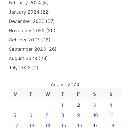
February 2024
(5)
January 2024
(22)
December 2023
(27)
November 2023
(26)
October 2023
(28)
September 2023
(26)
August 2023
(28)
July 2023
(2)
August 2024
M
T
W
T
F
S
S
1
2
3
4
5
6
7
8
9
10
11
12
13
14
15
16
17
18