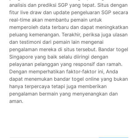
analisis dan prediksi SGP yang tepat. Situs dengan
fitur live draw dan update pengeluaran SGP secara
real-time akan membantu pemain untuk
memperoleh data terbaru dan dapat meningkatkan
peluang kemenangan. Terakhir, periksa juga ulasan
dan testimoni dari pemain lain mengenai
pengalaman mereka di situs tersebut. Bandar togel
Singapore yang baik selalu diiringi dengan
pelayanan pelanggan yang responsif dan ramah.
Dengan memperhatikan faktor-faktor ini, Anda
dapat menemukan bandar togel online yang bukan
hanya terpercaya tetapi juga memberikan
pengalaman bermain yang menyenangkan dan
aman.