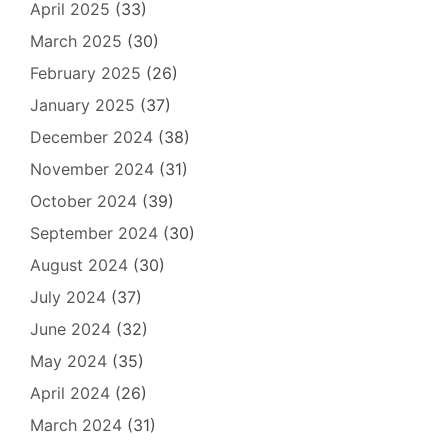
April 2025
(33)
March 2025
(30)
February 2025
(26)
January 2025
(37)
December 2024
(38)
November 2024
(31)
October 2024
(39)
September 2024
(30)
August 2024
(30)
July 2024
(37)
June 2024
(32)
May 2024
(35)
April 2024
(26)
March 2024
(31)