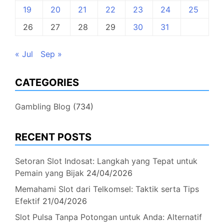
19
20
21
22
23
24
25
26
27
28
29
30
31
« Jul
Sep »
CATEGORIES
Gambling Blog
(734)
RECENT POSTS
Setoran Slot Indosat: Langkah yang Tepat untuk
Pemain yang Bijak
24/04/2026
Memahami Slot dari Telkomsel: Taktik serta Tips
Efektif
21/04/2026
Slot Pulsa Tanpa Potongan untuk Anda: Alternatif