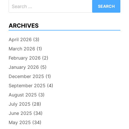
Search
for:
ARCHIVES
April 2026
(3)
March 2026
(1)
February 2026
(2)
January 2026
(5)
December 2025
(1)
September 2025
(4)
August 2025
(3)
July 2025
(28)
June 2025
(34)
May 2025
(34)