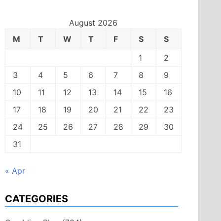
August 2026
M
T
W
T
F
S
S
1
2
3
4
5
6
7
8
9
10
11
12
13
14
15
16
17
18
19
20
21
22
23
24
25
26
27
28
29
30
31
« Apr
CATEGORIES