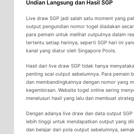
Undian Langsung dan Hasil SGP
Live draw SGP jadi salah satu moment yang pali
output pengundian nomor togel diadakan seca
para pemain untuk melihat outputnya dalam rea
tertentu setiap harinya, seperti SGP hari ini ya
kanal yang diatur oleh Singapore Pools.
Hasil dari live draw SGP tidak hanya menyatak
penting soal output sebelumnya. Para pemain 
dan membandingkannya dengan nomor yang mere
kegembiraan. Website togel online sering me
menelusuri hasil yang lalu dan membuat strategi
Dengan adanya live draw dan data output SGP 
lebih tinggi untuk mendapatkan output yang di
dan belajar dari pola output sebelumnya, semak