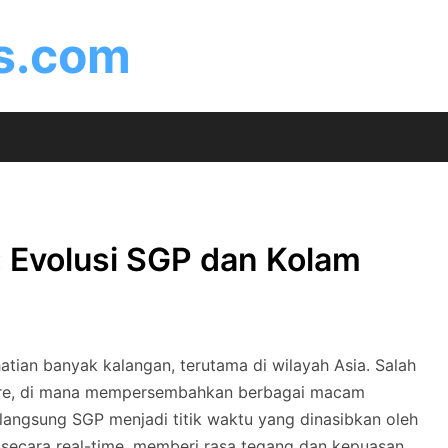
is.com
 Evolusi SGP dan Kolam
hatian banyak kalangan, terutama di wilayah Asia. Salah
apore, di mana mempersembahkan berbagai macam
langsung SGP menjadi titik waktu yang dinasibkan oleh
 secara real-time, memberi rasa tegang dan kepuasan