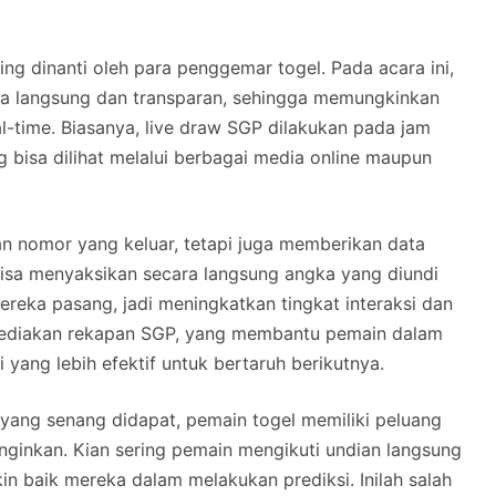
ng dinanti oleh para penggemar togel. Pada acara ini,
ra langsung dan transparan, sehingga memungkinkan
l-time. Biasanya, live draw SGP dilakukan pada jam
ng bisa dilihat melalui berbagai media online maupun
an nomor yang keluar, tetapi juga memberikan data
bisa menyaksikan secara langsung angka yang diundi
ka pasang, jadi meningkatkan tingkat interaksi dan
nyediakan rekapan SGP, yang membantu pemain dalam
 yang lebih efektif untuk bertaruh berikutnya.
yang senang didapat, pemain togel memiliki peluang
inginkan. Kian sering pemain mengikuti undian langsung
in baik mereka dalam melakukan prediksi. Inilah salah