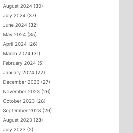
August 2024
(30)
July 2024
(37)
June 2024
(32)
May 2024
(35)
April 2024
(26)
March 2024
(31)
February 2024
(5)
January 2024
(22)
December 2023
(27)
November 2023
(26)
October 2023
(28)
September 2023
(26)
August 2023
(28)
July 2023
(2)