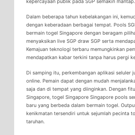
kepercayaan publik pada SGP semakin mantap.
Dalam beberapa tahun kebelakangan ini, kemud
dengan keberadaan berbagai tempat. Pools SGP 
bermain togel Singapore dengan beragam piliha
menyaksikan live SGP draw SGP serta mendapatkan
Kemajuan teknologi terbaru memungkinkan pema
mendapatkan kabar terkini tanpa harus pergi ke
Di samping itu, perkembangan aplikasi seluler 
online. Pemain dapat dengan mudah menjalanka
saja dan di tempat yang diinginkan. Dengan fitu
Singapore, togel Singapore Singapore pools s
baru yang berbeda dalam bermain togel. Outp
kenikmatan tersendiri untuk sejumlah pecinta t
taruhan.