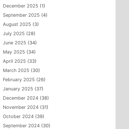
December 2025
(1)
September 2025
(4)
August 2025
(3)
July 2025
(28)
June 2025
(34)
May 2025
(34)
April 2025
(33)
March 2025
(30)
February 2025
(26)
January 2025
(37)
December 2024
(38)
November 2024
(31)
October 2024
(39)
September 2024
(30)