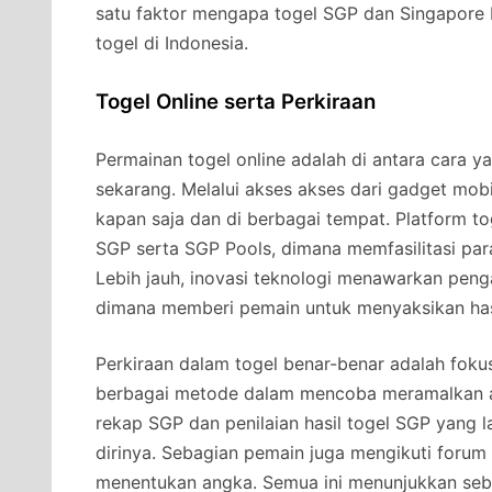
satu faktor mengapa togel SGP dan Singapore Po
togel di Indonesia.
Togel Online serta Perkiraan
Permainan togel online adalah di antara cara ya
sekarang. Melalui akses akses dari gadget mob
kapan saja dan di berbagai tempat. Platform t
SGP serta SGP Pools, dimana memfasilitasi par
Lebih jauh, inovasi teknologi menawarkan penga
dimana memberi pemain untuk menyaksikan hasi
Perkiraan dalam togel benar-benar adalah fok
berbagai metode dalam mencoba meramalkan a
rekap SGP dan penilaian hasil togel SGP yang 
dirinya. Sebagian pemain juga mengikuti forum 
menentukan angka. Semua ini menunjukkan sebe